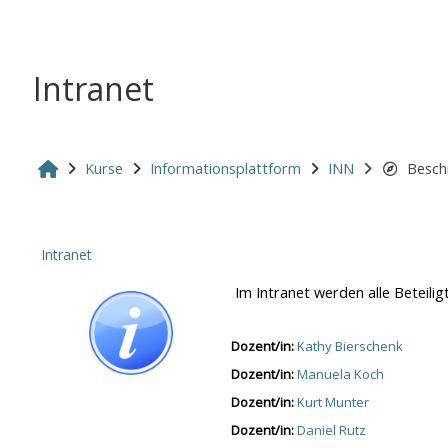
Zum Hauptinhalt
Intranet
Startseite
Kurse
Informationsplattform
INN
Besch
Intranet
Im Intranet werden alle Beteili
Dozent/in:
Kathy Bierschenk
Dozent/in:
Manuela Koch
Dozent/in:
Kurt Munter
Dozent/in:
Daniel Rutz